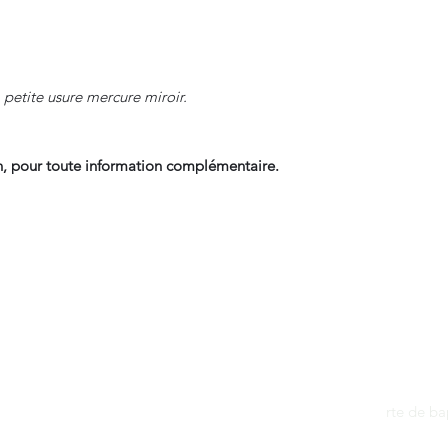
 petite usure mercure miroir.
, pour toute information complémentaire.
Contact
dantan@sfr.fr
rte de b
06.81.50.13.37