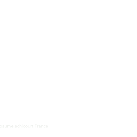
Adresse
apaume,achicourt,France