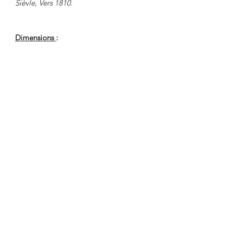
Sièvle, Vers 1810.
Dimensions
:
Hauteur Fermée : 92 cm
Hauteur avec Psyché : 145 cm
Largeur : 74 cm
Profondeur : 52.5 cm
Hauteur Passage de Jambes : 60 cm
En Bel Etat de Conservation.
Nous sommes à Votre Disposition,