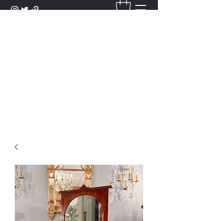
DANTAN
Bienvenue Dans Notre Galerie,
Découvrez Nos Antiquités et
Objets d'Art.