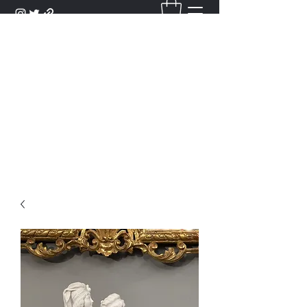
DANTAN
Bienvenue Dans Notre Galerie,
Découvrez Nos Antiquités et
Objets d'Art.