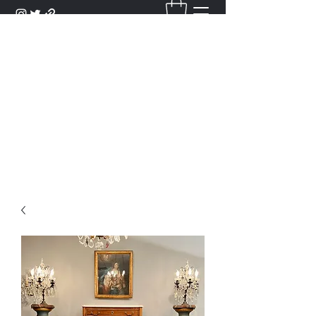
DANTAN
Bienvenue Dans Notre Galerie,
Découvrez Nos Antiquités et
Objets d'Art.