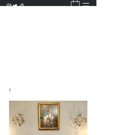
DANTAN
Bienvenue Dans Notre Galerie,
Découvrez Nos Antiquités et
Objets d'Art.