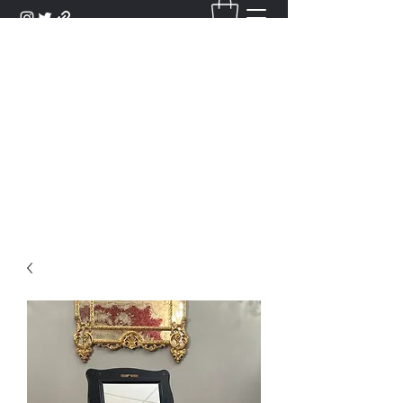
DANTAN
Bienvenue Dans Notre Galerie,
Découvrez Nos Antiquités et
Objets d'Art.