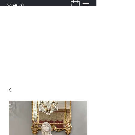
DANTAN
Bienvenue Dans Notre Galerie,
Découvrez Nos Antiquités et
Objets d'Art.