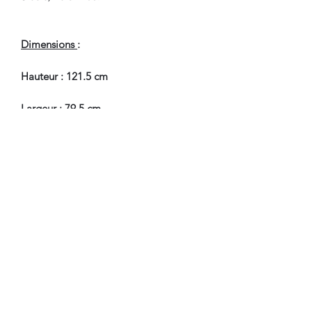
Dimensions
:
Hauteur : 121.5 cm
Largeur : 79.5 cm
Profondeur : 36.5 cm
En Bel Etat de Conservation.
Nous sommes à Votre Disposition,
pour toute information
complémentaire.