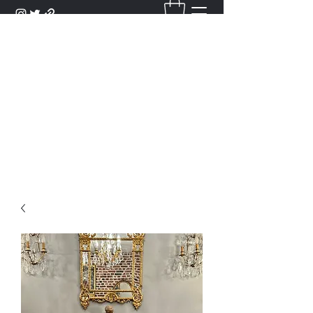
DANTAN
Bienvenue Dans Notre Galerie,
Découvrez Nos Antiquités et
Objets d'Art.