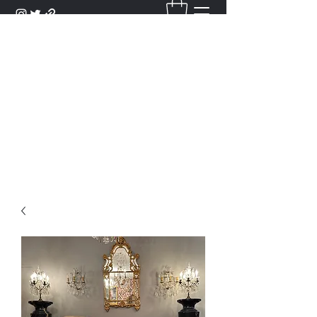
DANTAN
Bienvenue Dans Notre Galerie,
Découvrez Nos Antiquités et
Objets d'Art.