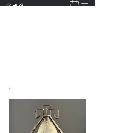
DANTAN
Bienvenue Dans Notre Galerie,
Découvrez Nos Antiquités et
Objets d'Art.