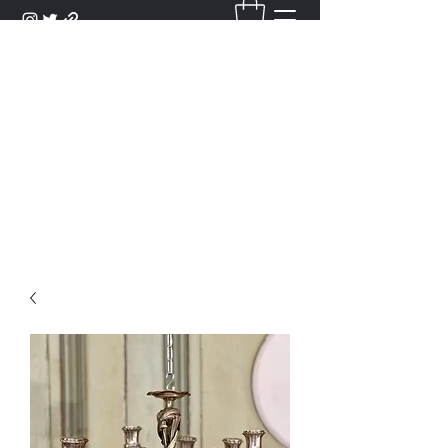
DANTAN
Bienvenue Dans Notre Galerie,
Découvrez Nos Antiquités et
Objets d'Art.