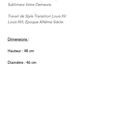
Sublimera Votre Demeure.
Travail de Style Transition Louis XV
Louis XVI, Epoque XIXème Siècle.
Dimensions
:
Hauteur : 48 cm
Diamètre : 46 cm
Poids Net : 4,9 Kgs
En Bel Etat de Conservation, à
souligner, deux bras de lumière ont été
solidement ressoudés, restauration
ancienne et discrète sans altération de