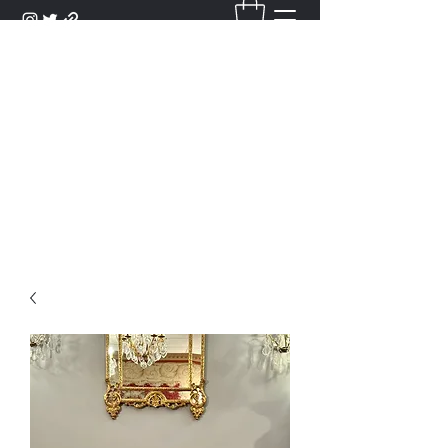
DANTAN
Bienvenue Dans Notre Galerie,
Découvrez Nos Antiquités et
Objets d'Art.