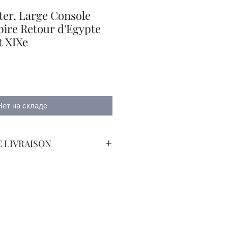
ter, Large Console
ire Retour d'Egypte
 XIXe
а
Нет на складе
 LIVRAISON
orteur avec Assurance.