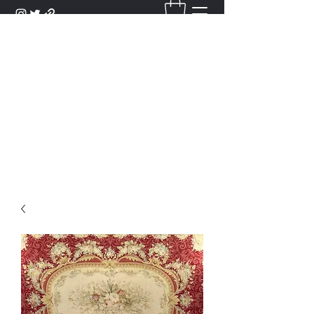
DANTAN
Bienvenue Dans Notre Galerie,
Découvrez Nos Antiquités et
Objets d'Art.