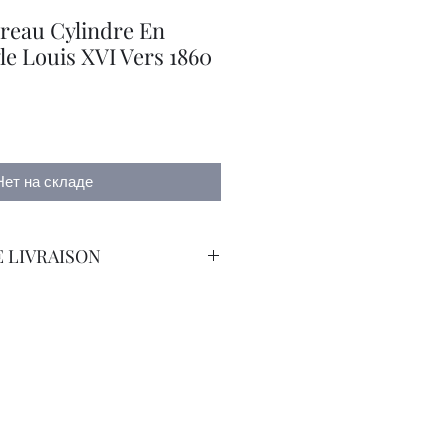
reau Cylindre En
le Louis XVI Vers 1860
а
Нет на складе
 LIVRAISON
orteur avec Assurance.