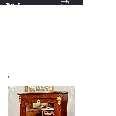
DANTAN
Bienvenue Dans Notre Galerie,
Découvrez Nos Antiquités et
Objets d'Art.