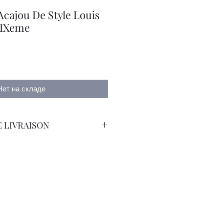
cajou De Style Louis
XIXeme
Нет на складе
 LIVRAISON
orteur avec Assurance.