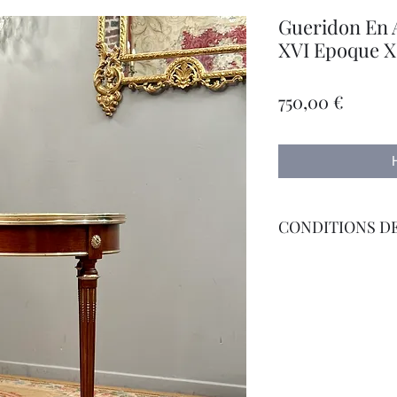
Gueridon En A
XVI Epoque 
Цена
750,00 €
CONDITIONS DE
Livraison Par Transp