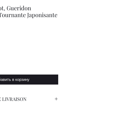
ot, Gueridon
 Tournante Japonisante
а
авить в корзину
 LIVRAISON
orteur Avec Assurance.