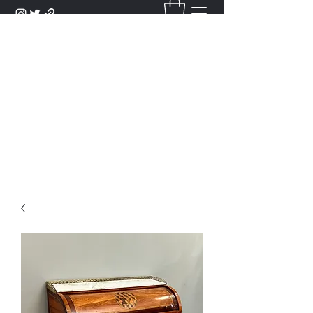
DANTAN
Bienvenue Dans Notre Galerie,
Découvrez Nos Antiquités et
Objets d'Art.