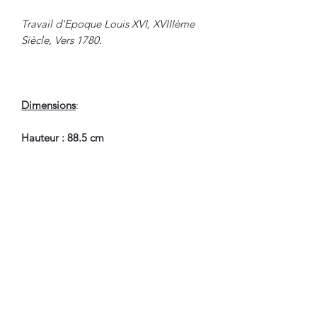
Travail d'Epoque Louis XVI, XVIIIème
Siècle, Vers 1780.
Dimensions
:
Hauteur : 88.5 cm
Largeur : 56.5 cm
Profondeur : 58 cm
Hauteur Assise : 44 cm
En Bel Etat de Conservation.