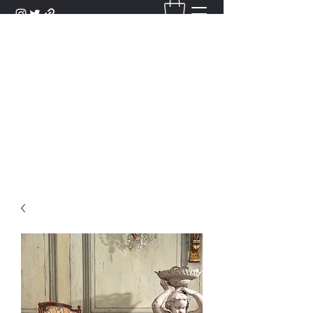
DANTAN
Bienvenue Dans Notre Galerie,
Découvrez Nos Antiquités et
Objets d'Art.