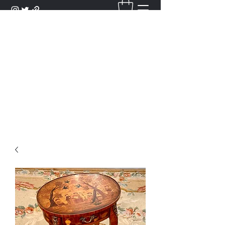
DANTAN
Bienvenue Dans Notre Galerie,
Découvrez Nos Antiquités et
Objets d'Art.