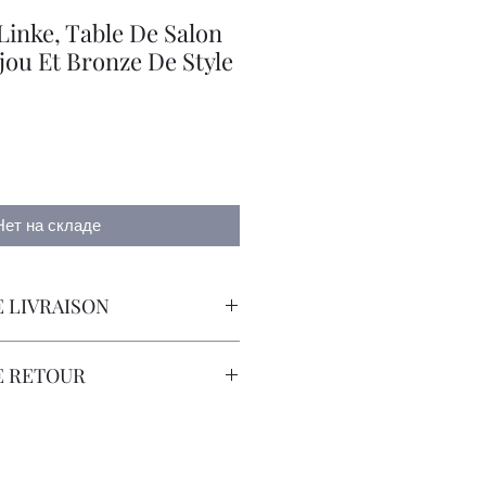
Linke, Table De Salon
ou Et Bronze De Style
а
Нет на складе
 LIVRAISON
orteur avec Assurance.
E RETOUR
sont à la Charge du Client.