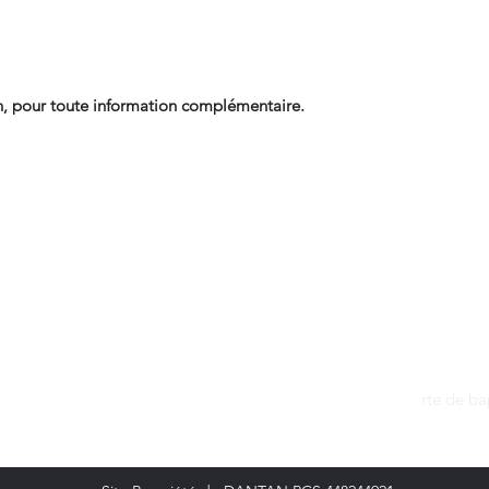
, pour toute information complémentaire.
Contact
dantan@sfr.fr
rte de b
06.81.50.13.37