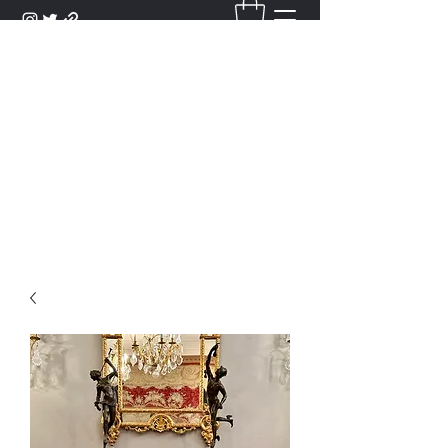
DANTAN
Bienvenue Dans Notre Galerie,
Découvrez Nos Antiquités et
Objets d'Art.