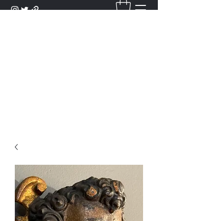
DANTAN
Bienvenue Dans Notre Galerie,
Découvrez Nos Antiquités et
Objets d'Art.