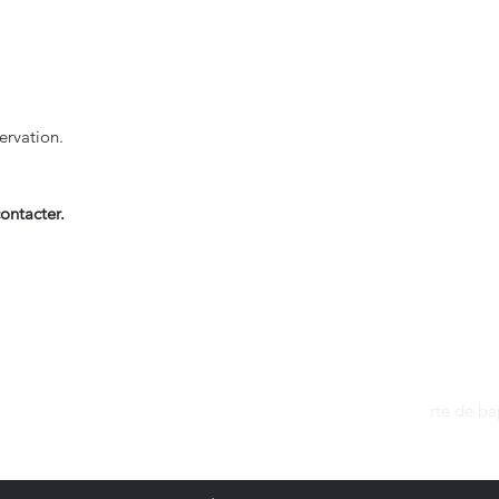
ervation.
ontacter.
Contact
dantan@sfr.fr
rte de b
06.81.50.13.37