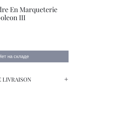
dre En Marqueterie
leon III
а
Нет на складе
 LIVRAISON
orteur avec Assurance.