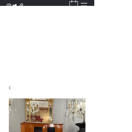
DANTAN
Bienvenue Dans Notre Galerie,
Découvrez Nos Antiquités et
Objets d'Art.