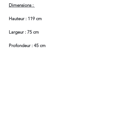
Dimensions :
Hauteur : 119 cm
Largeur : 75 cm
Profondeur : 45 cm
Hauteur Passage de Jambes : 71 cm
En Bel Etat de Conservation.
Nous sommes à Votre Disposition,
pour toute information
complémentaire.