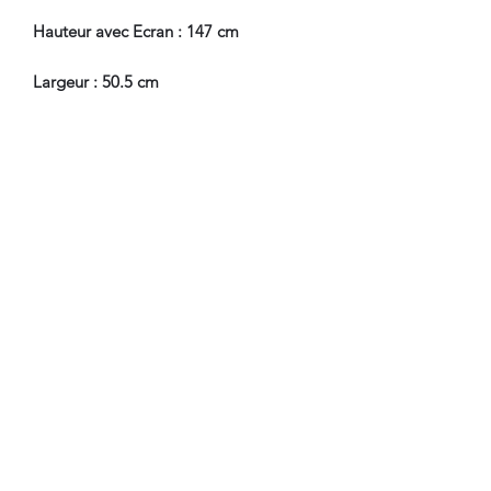
Hauteur avec Ecran : 147 cm
Largeur : 50.5 cm
Profondeur : 28 cm
Profondeur avec Abattant Ouvert : 47
cm
Hauteur Passage de Jambes : 65 cm
En Bel Etat de Conservation.
Nous sommes à Votre Disposition,
pour toute information
complémentaire.