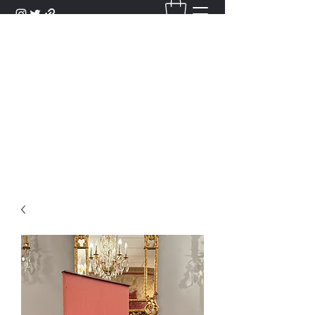
DANTAN
Bienvenue Dans Notre Galerie,
Découvrez Nos Antiquités et
Objets d'Art.